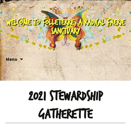
Welcome to Folleterre, a Radical Faerie
Sanctuary
Skip to content
Menu
2021 Stewardship
Gatherette