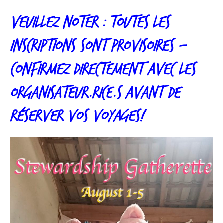
VEUILLEZ NOTER : TOUTES LES
INSCRIPTIONS SONT PROVISOIRES –
CONFIRMEZ DIRECTEMENT AVEC LES
ORGANISATEUR.RICE.S AVANT DE
RÉSERVER VOS VOYAGES
!