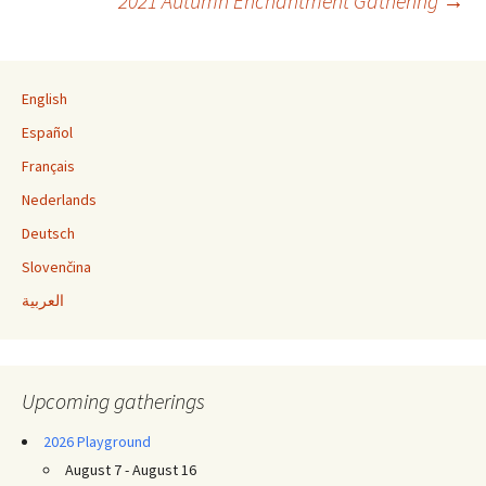
2021 Autumn Enchantment Gathering
→
Post navigation
English
Español
Français
Nederlands
Deutsch
Slovenčina
العربية
Upcoming gatherings
2026 Playground
August 7 - August 16