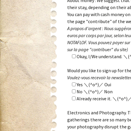
About money : We suggest that d
their stay, depending on their a
You can pay with cash money on y
the page "contribute" of the we
A propos d'argent : Nous suggéro
euros par corps par jour, selon le
NOTAFLOF. Vous pouvez payer sur p
sur la page "contribuer" du site)
Okay, I/We understand. ＼(
Would you like to sign up for th
Voulez-vous recevoir la newsletter
Yes ＼(^o^)／ Oui
No ＼(^o^)／ Non
Already receive it. ＼(^o^)／ 
Electronics and Photography. T
gatherings there are so many be
your photography disrupt the ga