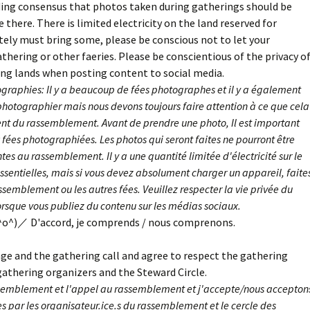
ing consensus that photos taken during gatherings should be
there. There is limited electricity on the land reserved for
utely must bring some, please be conscious not to let your
athering or other faeries. Please be conscientious of the privacy o
ing lands when posting content to social media.
ographies: Il y a beaucoup de fées photographes et il y a également
otographier mais nous devons toujours faire attention à ce que cela
nt du rassemblement. Avant de prendre une photo, Il est important
ées photographiées. Les photos qui seront faites ne pourront être
es au rassemblement. Il y a une quantité limitée d'électricité sur le
 essentielles, mais si vous devez absolument charger un appareil, faite
ssemblement ou les autres fées. Veuillez respecter la vie privée du
lorsque vous publiez du contenu sur les médias sociaux.
^o^)／ D'accord, je comprends / nous comprenons.
ge and the gathering call and agree to respect the gathering
gathering organizers and the Steward Circle.
ssemblement et l'appel au rassemblement et j'accepte/nous accepton
es par les organisateur.ice.s du rassemblement et le cercle des