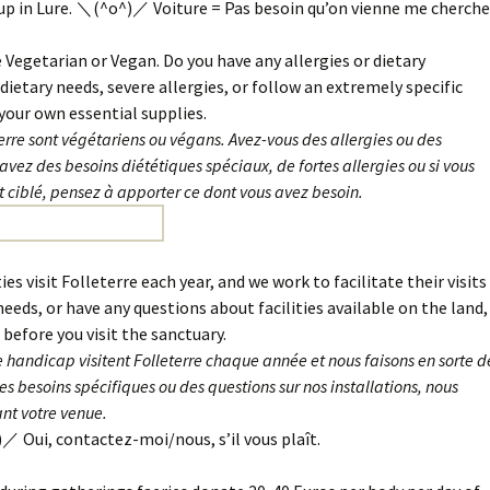
 up in Lure. ＼(^o^)／ Voiture = Pas besoin qu’on vienne me cherche
e Vegetarian or Vegan. Do you have any allergies or dietary
 dietary needs, severe allergies, or follow an extremely specific
your own essential supplies.
terre sont végétariens ou végans. Avez-vous des allergies ou des
 avez des besoins diététiques spéciaux, de fortes allergies ou si vous
 ciblé, pensez à apporter ce dont vous avez besoin.
ies visit Folleterre each year, and we work to facilitate their visits
 needs, or have any questions about facilities available on the land,
before you visit the sanctuary.
 handicap visitent Folleterre chaque année et nous faisons en sorte d
 des besoins spécifiques ou des questions sur nos installations, nous
nt votre venue.
／ Oui, contactez-moi/nous, s’il vous plaît.