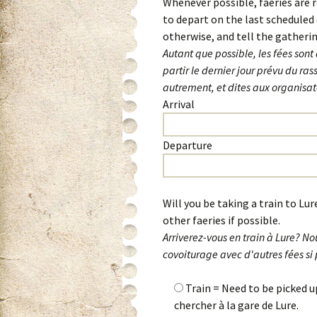
Whenever possible, faeries are r
to depart on the last scheduled 
otherwise, and tell the gatherin
Autant que possible, les fées son
partir le dernier jour prévu du ra
autrement, et dites aux organisat
Arrival
Departure
Will you be taking a train to L
other faeries if possible.
Arriverez-vous en train à Lure? 
covoiturage avec d'autres fées si 
Train = Need to be picked u
chercher à la gare de Lure.