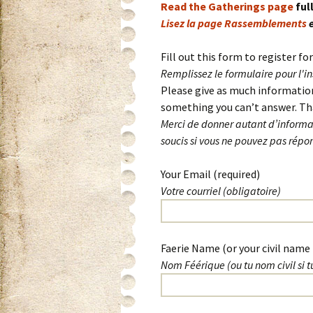
Read the Gatherings page
ful
Lisez la page Rassemblements
e
Fill out this form to register fo
Remplissez le formulaire pour l'i
Please give as much information 
something you can’t answer. Tha
Merci de donner autant d’informat
soucis si vous ne pouvez pas répon
Your Email (required)
Votre courriel (obligatoire)
Please leave this field empty.
Faerie Name (or your civil name 
Nom Féérique (ou tu nom civil si 