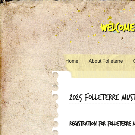
Welcome 
Skip to content
Home
About Folleterre
2025 Folleterre Mus
Registration for Folleterre 