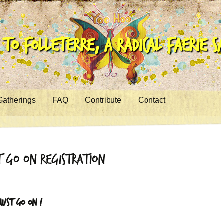
to Folleterre, a Radical Faerie 
Gatherings
FAQ
Contribute
Contact
t Go On Registration
Must Go On !