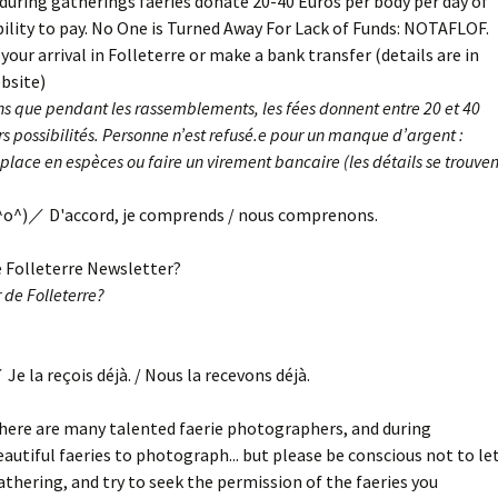
uring gatherings faeries donate 20-40 Euros per body per day of
bility to pay. No One is Turned Away For Lack of Funds: NOTAFLOF.
our arrival in Folleterre or make a bank transfer (details are in
bsite)
ns que pendant les rassemblements, les fées donnent entre 20 et 40
urs possibilités. Personne n’est refusé.e pour un manque d’argent :
lace en espèces ou faire un virement bancaire (les détails se trouven
^o^)／ D'accord, je comprends / nous comprenons.
e Folleterre Newsletter?
 de Folleterre?
Je la reçois déjà. / Nous la recevons déjà.
here are many talented faerie photographers, and during
autiful faeries to photograph... but please be conscious not to le
thering, and try to seek the permission of the faeries you