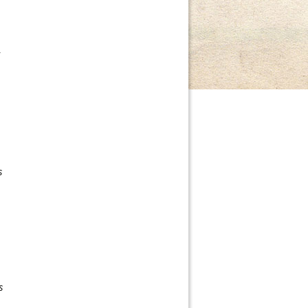
f
s
s