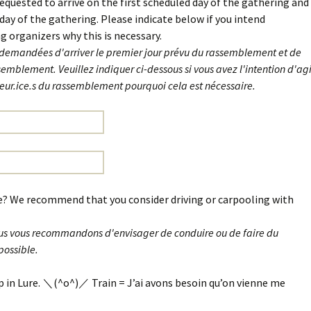
equested to arrive on the first scheduled day of the gathering and
day of the gathering. Please indicate below if you intend
g organizers why this is necessary.
t demandées d'arriver le premier jour prévu du rassemblement et de
ssemblement. Veuillez indiquer ci-dessous si vous avez l'intention d'agi
eur.ice.s du rassemblement pourquoi cela est nécessaire.
ure? We recommend that you consider driving or carpooling with
Nous vous recommandons d'envisager de conduire ou de faire du
possible.
p in Lure. ＼(^o^)／ Train = J’ai avons besoin qu’on vienne me