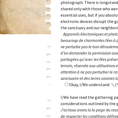
photograph. There is longstand
shared only with those who were 
essential uses, but if you absol
electronic devices disrupt the g
the sanctuary and our neighbor
Appareils électroniques et phot
beaucoup de charmantes fées à ph
ne perturbe pas le bon dérouleme
d’en demander la permission aux f
partagées qu’avec les fées présent
terrain, réservée aux utilisations
attention à ne pas perturber le ra
sanctuaire et des terres voisines 
Okay, I/We understand. ＼(
I/We have read the gathering pa
considerations outlined by the 
J'ai/nous avons lu la page du ra
de respecter les conditions défini