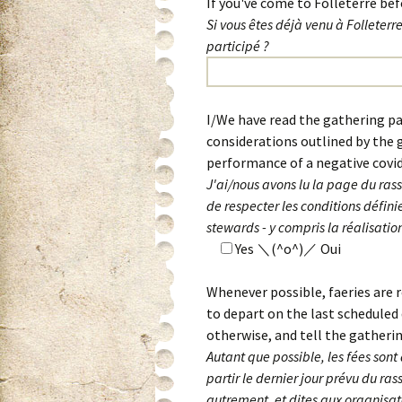
If you've come to Folleterre be
Si vous êtes déjà venu à Folleter
participé ?
I/We have read the gathering pa
considerations outlined by the 
performance of a negative covid 
J'ai/nous avons lu la page du ra
de respecter les conditions défini
stewards - y compris la réalisatio
Yes ＼(^o^)／ Oui
Whenever possible, faeries are r
to depart on the last scheduled 
otherwise, and tell the gatherin
Autant que possible, les fées son
partir le dernier jour prévu du ra
autrement, et dites aux organisat