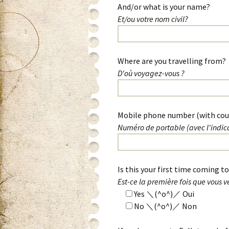
And/or what is your name?
Et/ou votre nom civil?
Where are you travelling from?
D'où voyagez-vous ?
Mobile phone number (with cou
Numéro de portable (avec l'indica
Is this your first time coming t
Est-ce la première fois que vous v
Yes ＼(^o^)／ Oui
No ＼(^o^)／ Non