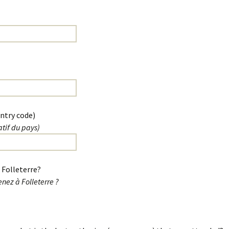
ntry code)
tif du pays)
o Folleterre?
enez à Folleterre ?