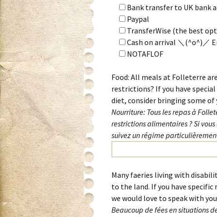
Bank transfer to UK bank 
Paypal
TransferWise (the best op
Cash on arrival ＼(^o^)／ En
NOTAFLOF
Food: All meals at Folleterre ar
restrictions? If you have special
diet, consider bringing some of 
Nourriture: Tous les repas à Folle
restrictions alimentaires ? Si vous
suivez un régime particulièrement
Many faeries living with disabilit
to the land. If you have specific
we would love to speak with you 
Beaucoup de fées en situations de