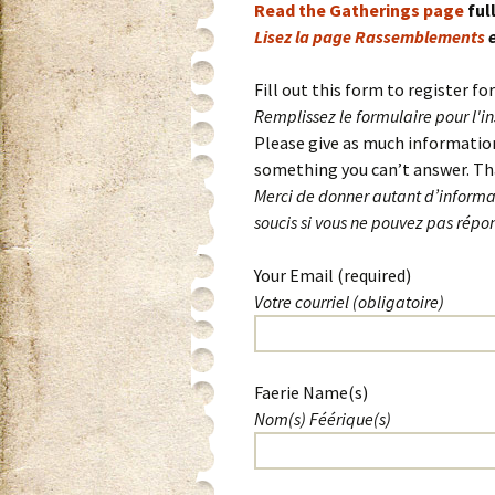
Read the Gatherings page
ful
Lisez la page Rassemblements
e
Fill out this form to register fo
Remplissez le formulaire pour l'i
Please give as much information 
something you can’t answer. Tha
Merci de donner autant d’informat
soucis si vous ne pouvez pas répon
Your Email (required)
Votre courriel (obligatoire)
Please leave this field empty.
Faerie Name(s)
Nom(s) Féérique(s)