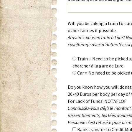
Will you be taking a train to L
other faeries if possible.
Arriverez-vous en train à Lure? 
covoiturage avec d'autres fées si 
Train = Need to be picked u
chercher à la gare de Lure.
Car = No need to be picked
Do you know how you will donate
20-40 Euros per body per day of 
For Lack of Funds: NOTAFLOF
Connaissez-vous déjà le montant 
rassemblements, les fées donnent e
Personne n’est refusé.e pour un 
Bank transfer to Credit Mu