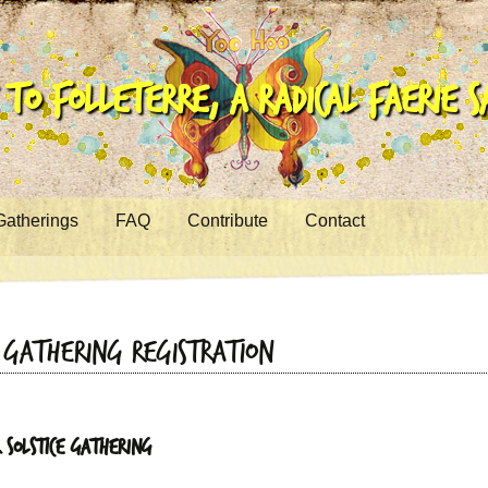
to Folleterre, a Radical Faerie 
Gatherings
FAQ
Contribute
Contact
e Gathering Registration
 Solstice Gathering