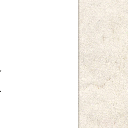
r.
e
y