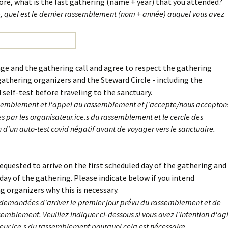
fore, what is the last gathering (name + year) that you attended?
re, quel est le dernier rassemblement (nom + année) auquel vous avez
ge and the gathering call and agree to respect the gathering
gathering organizers and the Steward Circle - including the
self-test before traveling to the sanctuary.
ssemblement et l'appel au rassemblement et j'accepte/nous accepton
es par les organisateur.ice.s du rassemblement et le cercle des
n d'un auto-test covid négatif avant de voyager vers le sanctuaire.
equested to arrive on the first scheduled day of the gathering and
day of the gathering. Please indicate below if you intend
g organizers why this is necessary.
t demandées d'arriver le premier jour prévu du rassemblement et de
ssemblement. Veuillez indiquer ci-dessous si vous avez l'intention d'agi
eur.ice.s du rassemblement pourquoi cela est nécessaire.