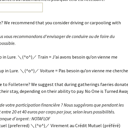
ure? We recommend that you consider driving or carpooling with
Nous vous recommandons d'envisager de conduire ou de faire du
possible.
p in Lure. ＼(^o^)／ Train = J’ai avons besoin qu’on vienne me
 up in Lure. ＼(^o^)／ Voiture = Pas besoin qu’on vienne me cherche
 to Folleterre? We suggest that during gatherings faeries donat
their stay, depending on their ability to pay. No One is Turned Awa
de votre participation financière ? Nous suggérons que pendant les
ntre 20 et 40 euros par corps par jour, selon leurs possibilités.
manque d’argent : NOTAFLOF
tuel (preferred) ＼(^o^)／ Virement au Crédit Mutuel (préféré)