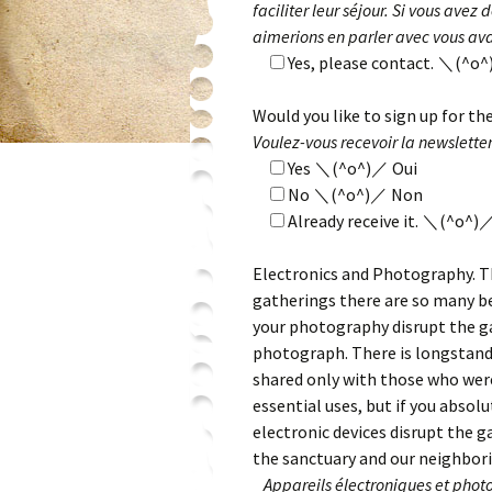
faciliter leur séjour. Si vous avez
aimerions en parler avec vous ava
Yes, please contact. ＼(^o^)
Would you like to sign up for th
Voulez-vous recevoir la newsletter
Yes ＼(^o^)／ Oui
No ＼(^o^)／ Non
Already receive it. ＼(^o^)／ 
Electronics and Photography. T
gatherings there are so many be
your photography disrupt the ga
photograph. There is longstand
shared only with those who were 
essential uses, but if you absol
electronic devices disrupt the g
the sanctuary and our neighbor
Appareils électroniques et phot