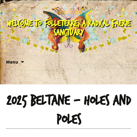
Welcome to Folleterre, a Radical Faerie
Sanctuary
Skip to content
Menu
2025 Beltane – Holes and
Poles