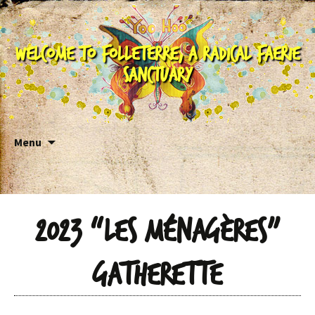
Welcome to Folleterre, a Radical Faerie
Sanctuary
Skip to content
Menu
2023 “Les Ménagères”
gatherette