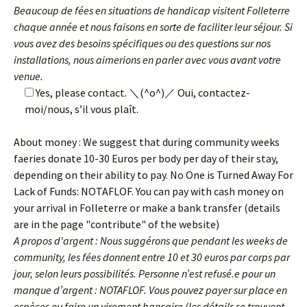
Beaucoup de fées en situations de handicap visitent Folleterre
chaque année et nous faisons en sorte de faciliter leur séjour. Si
vous avez des besoins spécifiques ou des questions sur nos
installations, nous aimerions en parler avec vous avant votre
venue.
Yes, please contact. ＼(^o^)／ Oui, contactez-
moi/nous, s’il vous plaît.
About money : We suggest that during community weeks
faeries donate 10-30 Euros per body per day of their stay,
depending on their ability to pay. No One is Turned Away For
Lack of Funds: NOTAFLOF. You can pay with cash money on
your arrival in Folleterre or make a bank transfer (details
are in the page "contribute" of the website)
A propos d'argent : Nous suggérons que pendant les weeks de
community, les fées donnent entre 10 et 30 euros par corps par
jour, selon leurs possibilités. Personne n’est refusé.e pour un
manque d’argent : NOTAFLOF. Vous pouvez payer sur place en
espèces ou faire un virement bancaire (les détails se trouvent