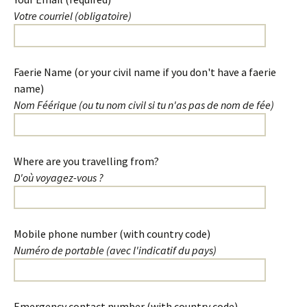
Votre courriel (obligatoire)
Please leave this field empty.
Faerie Name (or your civil name if you don't have a faerie
name)
Nom Féérique (ou tu nom civil si tu n'as pas de nom de fée)
Where are you travelling from?
D'où voyagez-vous ?
Mobile phone number (with country code)
Numéro de portable (avec l'indicatif du pays)
Emergency contact number (with country code)