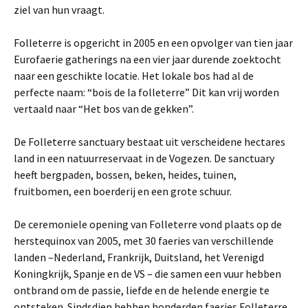
ziel van hun vraagt.
Folleterre is opgericht in 2005 en een opvolger van tien jaar
Eurofaerie gatherings na een vier jaar durende zoektocht
naar een geschikte locatie. Het lokale bos had al de
perfecte naam: “bois de la folleterre” Dit kan vrij worden
vertaald naar “Het bos van de gekken”.
De Folleterre sanctuary bestaat uit verscheidene hectares
land in een natuurreservaat in de Vogezen. De sanctuary
heeft bergpaden, bossen, beken, heides, tuinen,
fruitbomen, een boerderij en een grote schuur.
De ceremoniele opening van Folleterre vond plaats op de
herstequinox van 2005, met 30 faeries van verschillende
landen –Nederland, Frankrijk, Duitsland, het Verenigd
Koningkrijk, Spanje en de VS – die samen een vuur hebben
ontbrand om de passie, liefde en de helende energie te
ontsteken. Sindsdien hebben honderden faeries Folleterre