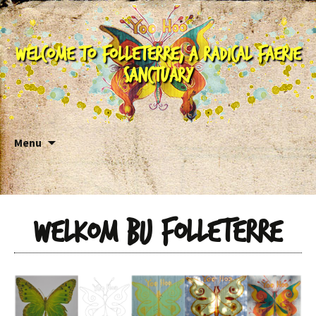
Welcome to Folleterre, a Radical Faerie
Sanctuary
Skip to content
Menu
Welkom bij Folleterre